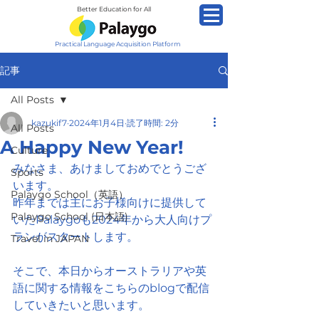
Better Education for All
Practical Language Acquisition Platform
記事
All Posts
kazukif7
2024年1月4日
読了時間: 2分
All Posts
A Happy New Year!
Culture
みなさま、あけましておめでとうござ
Sports
います。
Palaygo School（英語）
昨年までは主にお子様向けに提供して
Palaygo School (日本語)
いたPalaygoも2024年から大人向けプ
ランがスタートします。
Travel in JAPAN
そこで、本日からオーストラリアや英
語に関する情報をこちらのblogで配信
していきたいと思います。