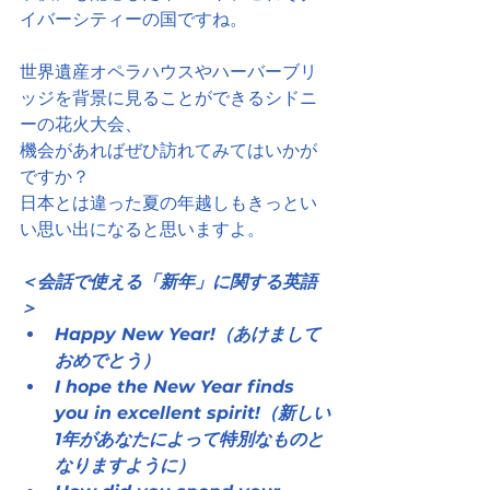
イバーシティーの国ですね。
世界遺産オペラハウスやハーバーブリ
ッジを背景に見ることができるシドニ
ーの花火大会、
機会があればぜひ訪れてみてはいかが
ですか？
日本とは違った夏の年越しもきっとい
い思い出になると思いますよ。
＜会話で使える「新年」に関する英語
＞
Happy New Year!（あけまして
おめでとう）
I hope the New Year finds 
you in excellent spirit!（新しい
1年があなたによって特別なものと
なりますように）