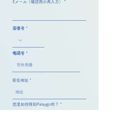
Eメール（確認用の再入力）
国番号
电话号
居住地址
您是如何得知Palaygo的？
我同意这些条款
查看使用条款