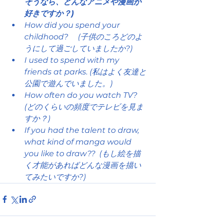
そうなら、どんなアニメや漫画が
好きですか？)
How did you spend your 
childhood? 　(子供のころどのよ
うにして過ごしていましたか?)
I used to spend with my 
friends at parks. (私はよく友達と
公園で遊んでいました。)
How often do you watch TV?　
(どのくらいの頻度でテレビを見ま
すか？)
If you had the talent to draw, 
what kind of manga would 
you like to draw??  (もし絵を描
く才能があればどんな漫画を描い
てみたいですか?)