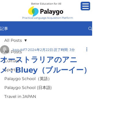
Better Education for All
Practical Language Acquisition Platform
記事
All Posts
kazukif7
2024年2月22日
読了時間: 3分
All Posts
オーストラリアのアニ
Culture
メ：Bluey（ブルーイー）
Sports
Palaygo School（英語）
Palaygo School (日本語)
Travel in JAPAN